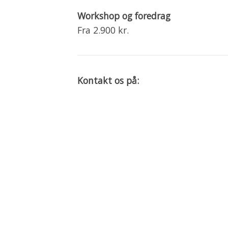
Workshop og foredrag
Fra 2.900 kr.
Kontakt os på:
📞 Telefon:
70 66 63 66 / 25 61 28
📧 Mail:
hej@firmasundhed.nu / 
Tilbage til
sundhedsforløbet
.